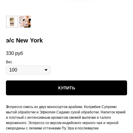
э/с New York
330
руб
Вес
КУПИТЬ
Э
спрессо-смесь из двух моносортов арабики: Колумбия Супремо
мытой обработки и Эфиопия Сидамо сухой обработки. Напиток яркий
и плотный с интенсивным ароматом свежей выпечки и талого
мороженого. Эспрессо со вкусом индийского черного чая и черной
смородины с легкими оттенками Пу Эра в послевкусии