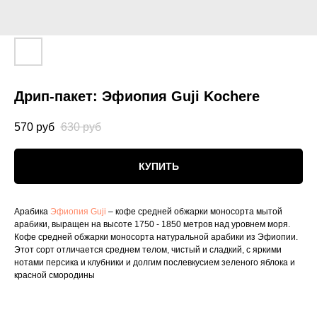
Дрип-пакет: Эфиопия Guji Kochere
570
руб
630
руб
КУПИТЬ
Арабика
Эфиопия Guji
– кофе средней обжарки моносорта мытой
арабики, выращен на высоте 1750 - 1850 метров над уровнем моря.
Кофе средней обжарки моносорта натуральной арабики из Эфиопии.
Этот сорт отличается среднем телом, чистый и сладкий, с яркими
нотами персика и клубники и долгим послевкусием зеленого яблока и
красной смородины